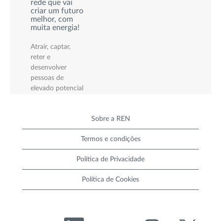
rede que vai
criar um futuro
melhor, com
muita energia!
Atrair, captar,
reter e
desenvolver
pessoas de
elevado potencial
é uma das
propostas de
Sobre a REN
valor da REN para
enfrentar os
Termos e condições
desafios futuros.
Valorizamos o
Política de Privacidade
trabalho em
equipa, o
Política de Cookies
empreendedorismo,
a criatividade e
inovação, assim
como uma
A
A
A